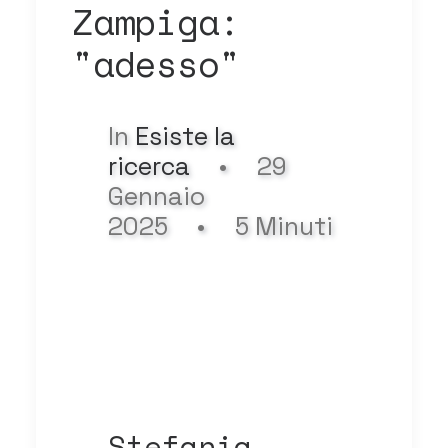
Zampiga:
"adesso"
In
Esiste la
ricerca
•
29
Gennaio
2025
•
5 Minuti
Stefania