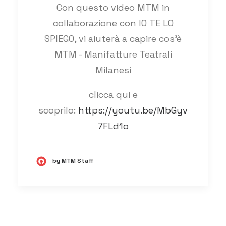
Con questo video MTM in
collaborazione con IO TE LO
SPIEGO, vi aiuterà a capire cos'è
MTM - Manifatture Teatrali
Milanesi
clicca qui e
scoprilo:
https://youtu.be/MbGyv
7FLd1o
by MTM Staff