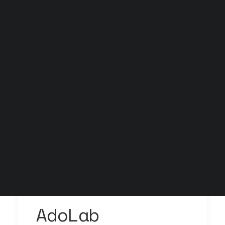
Grock Scuola di teatro
Biglietteria
Convenzioni
Contatti
Gli spazi
Cos’è MTM
Carta del docente e Carta cultura
Trasparenza
Archivio stagioni
AdoLab