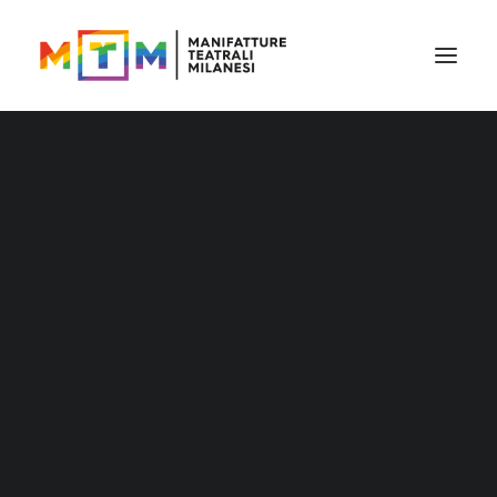
Il cartellone
Il cartellone per le scuole
MTM accessibile
Stagione 2026/27
Distribuzione
Distribuzione – Teatro per le nuove
Mese: Novembre 2023
generazioni
Tournée
Archivio produzioni
Accademia Litta