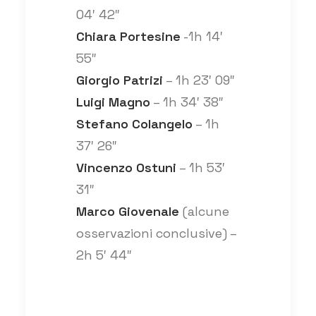
04′ 42″
Chiara Portesine
-1h 14′
55″
Giorgio Patrizi
– 1h 23′ 09″
Luigi Magno
– 1h 34′ 38″
Stefano Colangelo
– 1h
37′ 26″
Vincenzo Ostuni
– 1h 53′
31″
Marco Giovenale
(alcune
osservazioni conclusive) –
2h 5′ 44″