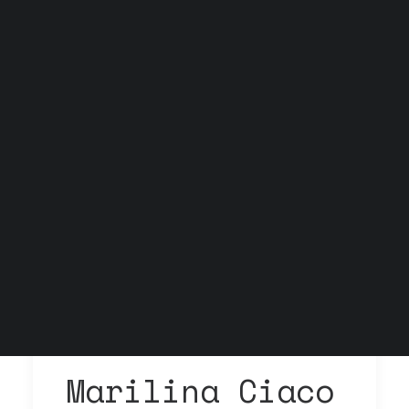
Grock Scuola di teatro
Biglietteria
Convenzioni
Contatti
Gli spazi
Cos’è MTM
Carta del docente e Carta cultura
Trasparenza
Archivio stagioni
Marilina Ciaco