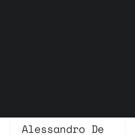
Grock Scuola di teatro
Biglietteria
Convenzioni
Contatti
Gli spazi
Cos’è MTM
Carta del docente e Carta cultura
Trasparenza
Archivio stagioni
Alessandro De