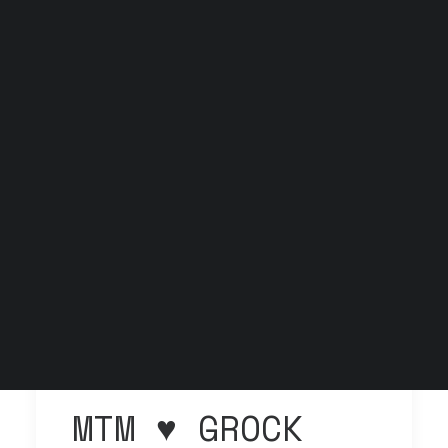
Grock Scuola di teatro
Biglietteria
Convenzioni
Contatti
Gli spazi
Cos’è MTM
Carta del docente e Carta cultura
Trasparenza
Archivio stagioni
MTM ♥ GROCK