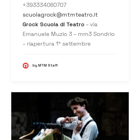
+393334060707
scuolagrock@mtmteatro.it
Grock Scuola di Teatro
– via
Emanuele Muzio 3 – mm3 Sondrio
– riapertura 1° settembre
by MTM Staff