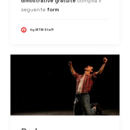
dimostrative gratuite
compila il
seguente
form
by MTM Staff