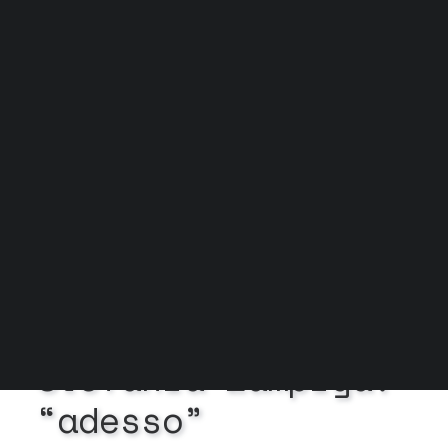
Grock Scuola di teatro
Biglietteria
Convenzioni
Contatti
Gli spazi
Cos’è MTM
Carta del docente e Carta cultura
Trasparenza
Archivio stagioni
In
Esiste la ricerca
•
29
Gennaio 2025
•
5 Minuti
Stefania
Zampiga:
“adesso”