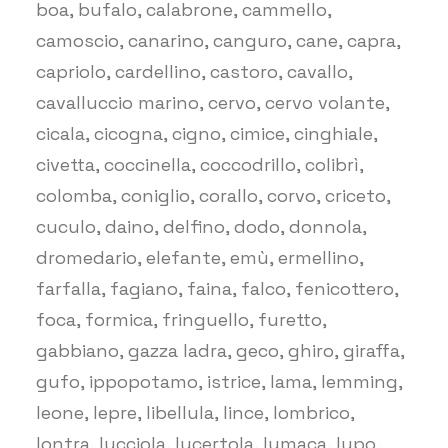
boa, bufalo, calabrone, cammello,
camoscio, canarino, canguro, cane, capra,
capriolo, cardellino, castoro, cavallo,
cavalluccio marino, cervo, cervo volante,
cicala, cicogna, cigno, cimice, cinghiale,
civetta, coccinella, coccodrillo, colibrì,
colomba, coniglio, corallo, corvo, criceto,
cuculo, daino, delfino, dodo, donnola,
dromedario, elefante, emù, ermellino,
farfalla, fagiano, faina, falco, fenicottero,
foca, formica, fringuello, furetto,
gabbiano, gazza ladra, geco, ghiro, giraffa,
gufo, ippopotamo, istrice, lama, lemming,
leone, lepre, libellula, lince, lombrico,
lontra, lucciola, lucertola, lumaca, lupo,