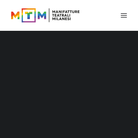
Il cartellone
Il cartellone per le scuole
MTM accessibile
Stagione 2026/27
Distribuzione
Distribuzione – Teatro per le nuove
generazioni
Tournée
Archivio produzioni
Accademia Litta