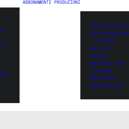
ABBONAMENTI
PRODUZIONI
Distribuzion
ne
Distribuzion
– Teatro
ne
per le
nuove
generazioni
Tournée
ile
Archivio
produzioni