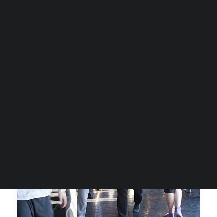
Grock Scuola di teatro
Biglietteria
Convenzioni
Contatti
Gli spazi
Cos’è MTM
Carta del docente e Carta cultura
Trasparenza
Archivio stagioni