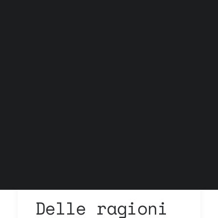
Grock Scuola di teatro
Biglietteria
Convenzioni
Contatti
Gli spazi
Cos’è MTM
Carta del docente e Carta cultura
Trasparenza
Archivio stagioni
Delle ragioni