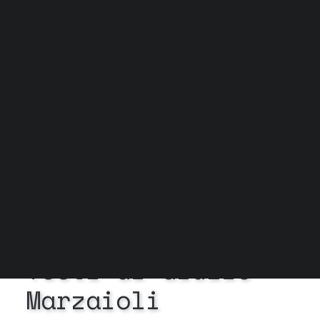
Grock Scuola di teatro
Biglietteria
Convenzioni
Contatti
Gli spazi
Cos’è MTM
Carta del docente e Carta cultura
Trasparenza
Archivio stagioni
In
Esiste la ricerca
•
29
Aprile 2024
•
2 Minuti
Testi
di
Giulio
Marzaioli