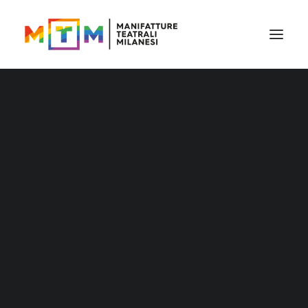
Il cartellone
Il cartellone per le scuole
MTM accessibile
Stagione 2026/27
Distribuzione
Distribuzione – Teatro per le nuove
generazioni
Tournée
Archivio produzioni
Accademia Litta