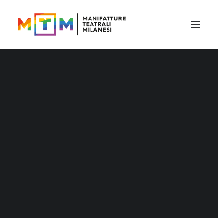
Il cartellone
Il cartellone per le scuole
MTM accessibile
Stagione 2026/27
Distribuzione
Distribuzione – Teatro per le nuove
generazioni
Tournée
Archivio produzioni
Accademia Litta