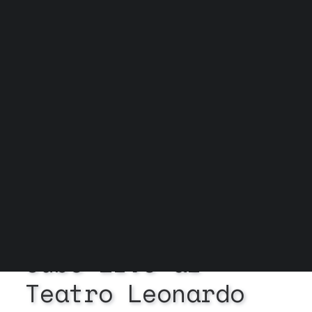
Grock Scuola di teatro
Biglietteria
Convenzioni
Contatti
Gli spazi
Cos’è MTM
Carta del docente e Carta cultura
Trasparenza
Archivio stagioni
In
News
•
4 Giugno
2025
•
2 Minuti
Cubo
Live
al
Teatro
Leonardo