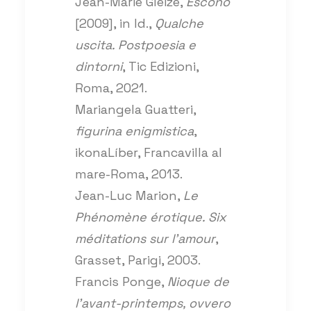
Jean-Marie Gleize,
Escono
[2009], in Id.,
Qualche
uscita. Postpoesia e
dintorni
, Tic Edizioni,
Roma, 2021.
Mariangela Guatteri,
figurina enigmistica
,
ikonaLíber, Francavilla al
mare-Roma, 2013.
Jean-Luc Marion,
Le
Phénomène érotique.
Six
méditations sur l’amour
,
Grasset, Parigi, 2003.
Francis Ponge,
Nioque de
l’avant-printemps, ovvero