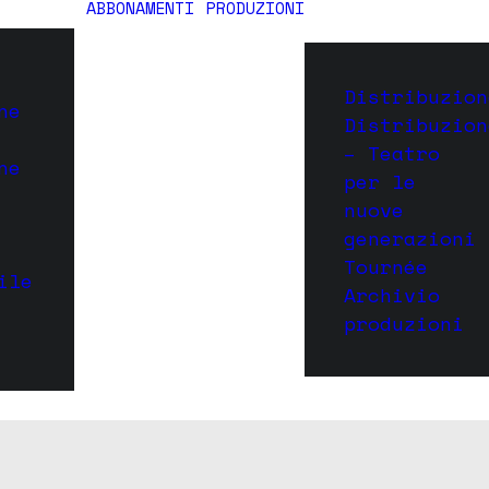
ABBONAMENTI
PRODUZIONI
Distribuzion
ne
Distribuzion
– Teatro
ne
per le
nuove
generazioni
Tournée
ile
Archivio
produzioni