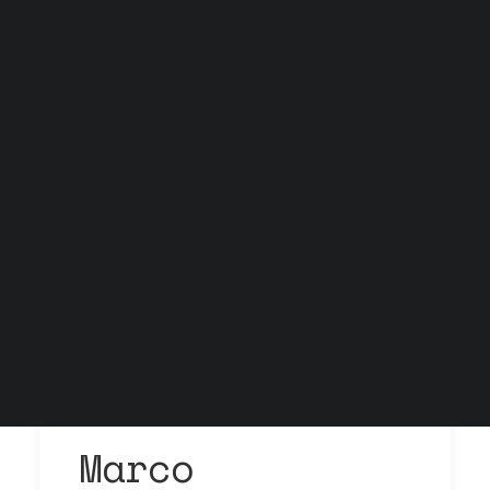
Grock Scuola di teatro
Biglietteria
Convenzioni
Contatti
Gli spazi
Cos’è MTM
Carta del docente e Carta cultura
Trasparenza
Archivio stagioni
Marco