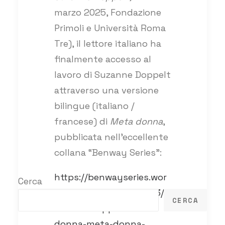
marzo 2025, Fondazione
Primoli e Università Roma
Tre), il lettore italiano ha
finalmente accesso al
lavoro di Suzanne Doppelt
attraverso una versione
bilingue (italiano /
francese) di
Meta donna
,
pubblicata nell’eccellente
collana “Benway Series”:
https://benwayseries.wor
Cerca
dpress.com/2025/03/03/s
CERCA
uzanne-doppelt-meta-
donna-meta-donna-