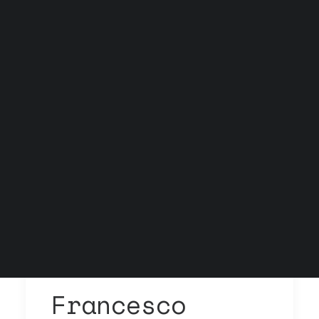
Grock Scuola di teatro
Biglietteria
Convenzioni
Contatti
Gli spazi
Cos’è MTM
Carta del docente e Carta cultura
Trasparenza
Archivio stagioni
Francesco