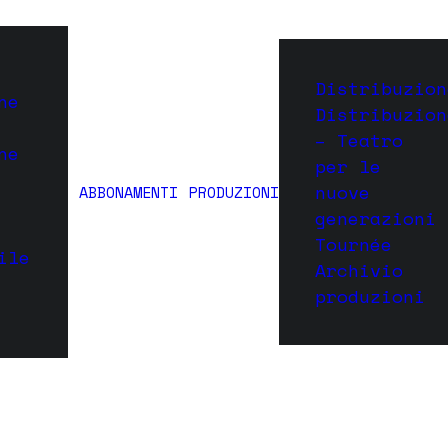
Distribuzion
ne
Distribuzion
io Francesco P
– Teatro
ne
per le
nuove
ABBONAMENTI
PRODUZIONI
generazioni
Tournée
ile
Archivio
produzioni