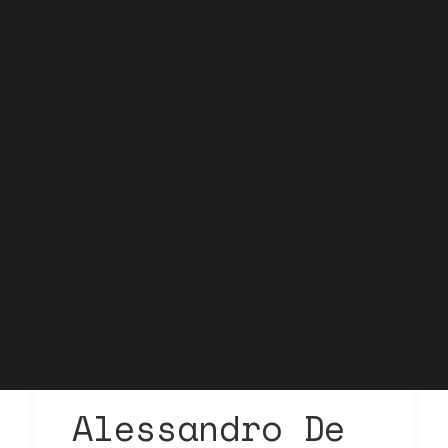
Grock Scuola di teatro
Biglietteria
Convenzioni
Contatti
Gli spazi
Cos’è MTM
Carta del docente e Carta cultura
Trasparenza
Archivio stagioni
Alessandro De