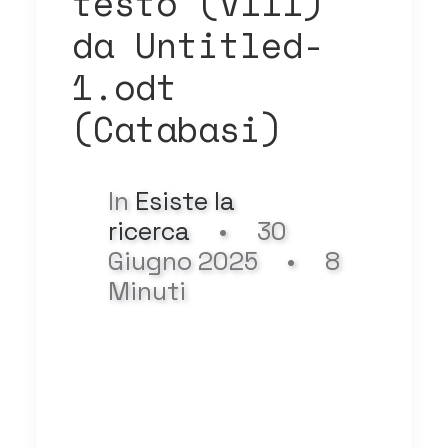
testo (VIII)
da Untitled-
1.odt
(Catabasi)
In
Esiste la
ricerca
•
30
Giugno 2025
•
8
Minuti