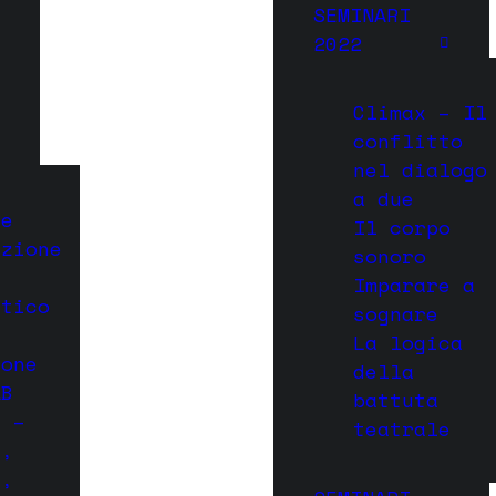
SEMINARI
2022
Climax – Il
conflitto
nel dialogo
a due
 e
Il corpo
azione
sonoro
e
Imparare a
utico
sognare
La logica
ione
della
AB
battuta
. –
teatrale
h,
e,