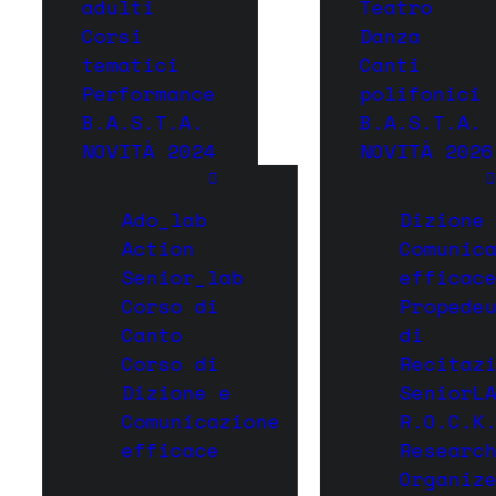
adulti
Teatro
Corsi
Danza
tematici
Canti
Performance
polifonici
B.A.S.T.A.
B.A.S.T.A.
NOVITÀ 2024
NOVITÀ 2026
Ado_lab
Dizione
Action
Comunic
Senior_lab
efficac
Corso di
Propede
Canto
di
Corso di
Recitaz
Dizione e
SeniorL
Comunicazione
R.O.C.K
efficace
Researc
Organiz