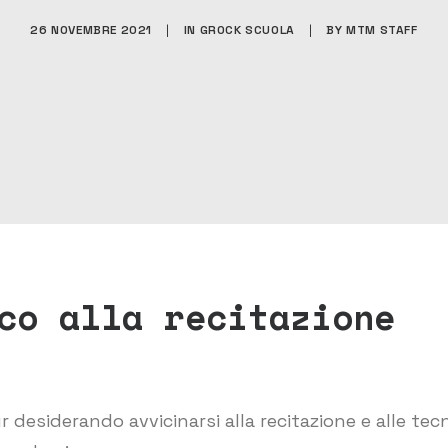
26 NOVEMBRE 2021
|
IN
GROCK SCUOLA
|
BY
MTM STAFF
co alla recitazione
pur desiderando avvicinarsi alla recitazione e alle te