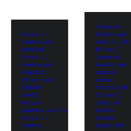
Corso di
Corso di
teatro per
teatro per
bambini (8–
bambini
10 anni)
Corso di
Corso di
teatro per
teatro per
ragazzi
ragazzi
Primo anno
Corso
(18/40
Attori (18–
anni)
39 anni)
Attore
Corsi di
professionista
teatro
Corsi di
Senior
teatro
(over 40)