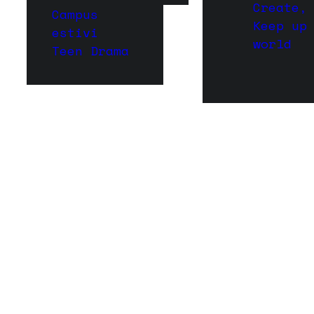
Create,
Campus
Keep up
estivi
world
Teen Drama