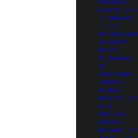
Pascalis:
Alzati, che
t’abbracci
– E il
distanziame
sociale?
Renata
Ciaravino:
Il
sabotatore
interno
Simona
Gonella: On
line
Emotions
Susanna
Baccari: Il
corpo – La