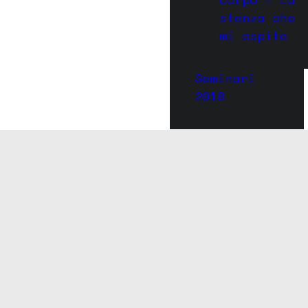
stanza che
mi ospita
Seminari
2018