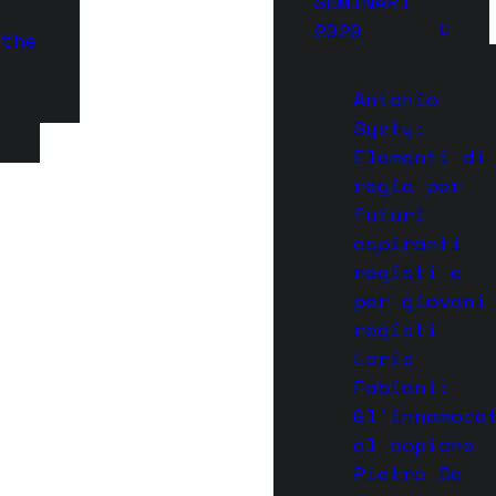
SEMINARI
2020
 the
Antonio
Syxty:
Elementi di
regia per
futuri
aspiranti
registi e
per giovani
registi
Loris
Fabiani:
Gl’innamora
al copione
Pietro De