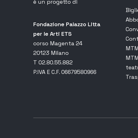
è un progetto di
Bigli
Abb
Fondazione Palazzo Litta
Conv
per le Arti ETS
Cont
corso Magenta 24
MTM 
20123 Milano
MTM 
T 02.80.55.882
teat
P.IVA E C.F. 06679580966
Tras