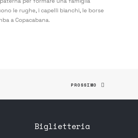
a paterna per formare una famiglia
no le rughe, i capelli bianchi, le borse
rumba a Copacabana.
PROSSIMO
Biglietteria