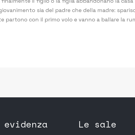
 finalmente il figlio o la figlia abbandonano la cas
ngiovanimento sia del padre che della madre: sparisco
lte partono con il primo volo e vanno a ballare la 
 evidenza
Le sale