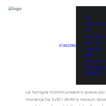
Il
cartello
La fa
Il
cartello
per le
STAGIONE
24 
scuole
MTM
accessib
Stagione
2026/27
La famiglia mononucleare è quella più d
monarca ha tutti i diritti e nessun dove