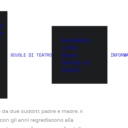
e
cleare
e
Accademia
Litta
Grock
SCUOLE DI TEATRO
INFORM
TAFF
Scuola di
teatro
 da due sudditi: padre e madre. Il
 con gli anni regrediscono alla