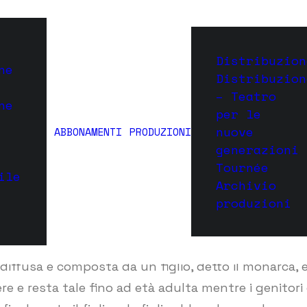
Distribuzion
ne
miglia mononu
Distribuzion
– Teatro
ne
per le
nuove
ABBONAMENTI
PRODUZIONI
NOVEMBRE 2017
|
IN
UNO SPRITZ CON VALERIA CAVALLI
|
BY
MTM S
generazioni
Tournée
ile
Archivio
produzioni
iffusa e composta da un figlio, detto il monarca, e
re e resta tale fino ad età adulta mentre i genitori