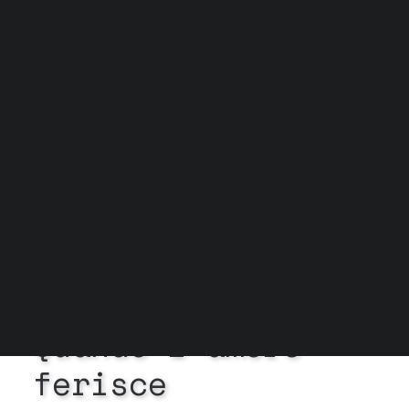
Grock Scuola di teatro
Biglietteria
Convenzioni
Contatti
Gli spazi
Cos’è MTM
Carta del docente e Carta cultura
Trasparenza
Archivio stagioni
In
News
•
10 Marzo
2026
•
1 Minuto
Quando
l’amore
ferisce