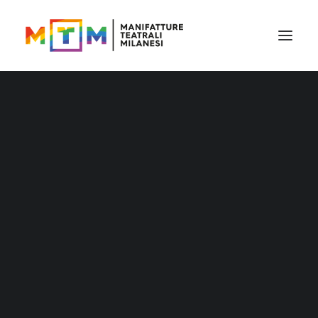
Il cartellone
Il cartellone per le scuole
MTM accessibile
Stagione 2026/27
Distribuzione
Distribuzione – Teatro per le nuove
generazioni
Tournée
Archivio produzioni
Accademia Litta