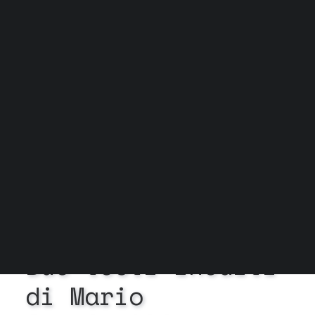
Grock Scuola di teatro
Biglietteria
Convenzioni
Contatti
Gli spazi
Cos’è MTM
Carta del docente e Carta cultura
Trasparenza
Archivio stagioni
In
Esiste la ricerca
•
2
Febbraio 2026
•
4 Minuti
Due
testi
inediti
di
Mario