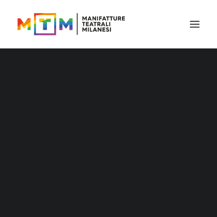
Il cartellone
Il cartellone per le scuole
MTM accessibile
Stagione 2026/27
Distribuzione
Distribuzione – Teatro per le nuove
generazioni
Tournée
Archivio produzioni
Accademia Litta