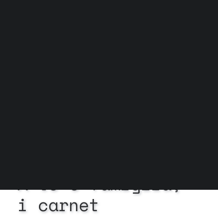
Grock Scuola di teatro
Biglietteria
Convenzioni
Contatti
Gli spazi
Cos’è MTM
Carta del docente e Carta cultura
Trasparenza
Archivio stagioni
In
News
•
1 Dicembre
2025
•
1 Minuto
A
te
e
famiglia,
i
carnet