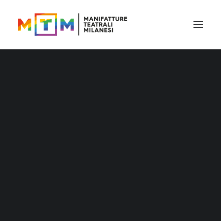
Il cartellone
Il cartellone per le scuole
MTM accessibile
Stagione 2026/27
Distribuzione
Distribuzione – Teatro per le nuove
generazioni
Tournée
Archivio produzioni
Accademia Litta