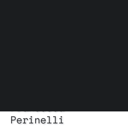
Grock Scuola di teatro
Biglietteria
Convenzioni
Contatti
Gli spazi
Cos’è MTM
Carta del docente e Carta cultura
Trasparenza
Archivio stagioni
In
Esiste la ricerca
•
10
Novembre 2025
•
1 Minuti
Francesca
Perinelli