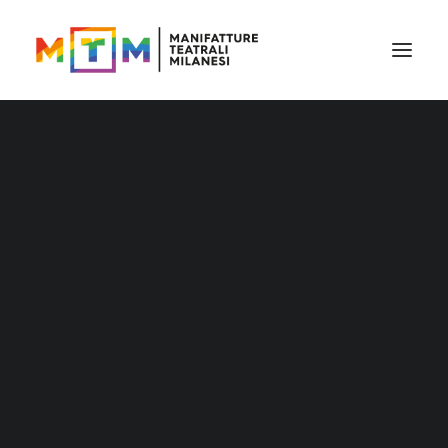
Il cartellone
Il cartellone per le scuole
MTM accessibile
Stagione 2026/27
Distribuzione
Distribuzione – Teatro per le nuove
generazioni
Tournée
Archivio produzioni
Accademia Litta