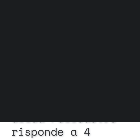
Grock Scuola di teatro
Biglietteria
Convenzioni
Contatti
Gli spazi
Cos’è MTM
Carta del docente e Carta cultura
Trasparenza
Archivio stagioni
In
Esiste la ricerca
•
23
Settembre 2025
•
1 Minuti
Gilda
Policastro
risponde
a
4