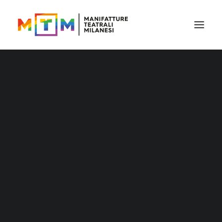
Il cartellone
Il cartellone per le scuole
MTM accessibile
Stagione 2026/27
Distribuzione
Distribuzione – Teatro per le nuove
generazioni
Tournée
Archivio produzioni
Accademia Litta