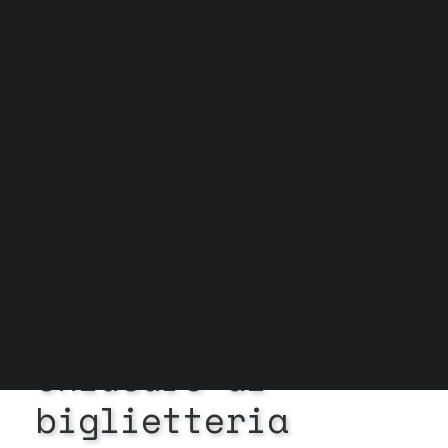
Grock Scuola di teatro
Biglietteria
Convenzioni
Contatti
Gli spazi
Cos’è MTM
Carta del docente e Carta cultura
Trasparenza
Archivio stagioni
In
News
•
31 Marzo
2025
•
1 Minuto
Chiusure
di
biglietteria