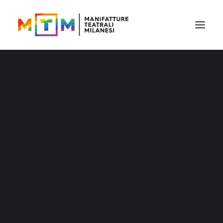
Il cartellone
Il cartellone per le scuole
MTM accessibile
Stagione 2026/27
Distribuzione
Distribuzione – Teatro per le nuove
generazioni
Tournée
Archivio produzioni
Accademia Litta