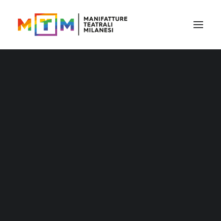
Il cartellone
Il cartellone per le scuole
MTM accessibile
Stagione 2026/27
Distribuzione
Distribuzione – Teatro per le nuove
generazioni
Tournée
Archivio produzioni
Accademia Litta