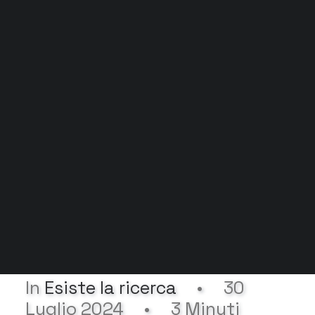
Grock Scuola di teatro
Biglietteria
Convenzioni
Contatti
Gli spazi
Cos’è MTM
Carta del docente e Carta cultura
Trasparenza
Archivio stagioni
In
Esiste la ricerca
•
30
Luglio 2024
•
3 Minuti