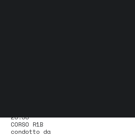
Grock Scuola di teatro
Biglietteria
Convenzioni
Contatti
Gli spazi
Cos’è MTM
Carta del docente e Carta cultura
Trasparenza
Archivio stagioni
PRIMI ANNI E TEATRO DANZA
Martedì 11 giugno 2024
20:30
CORSO R1B
condotto da