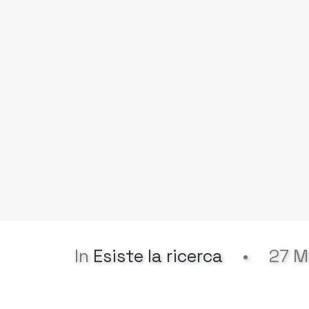
In
Esiste la ricerca
•
27 M