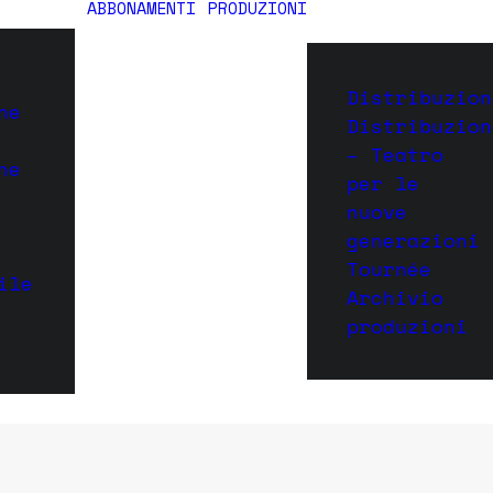
ABBONAMENTI
PRODUZIONI
Distribuzion
ne
Distribuzion
– Teatro
ne
per le
nuove
generazioni
Tournée
ile
Archivio
produzioni