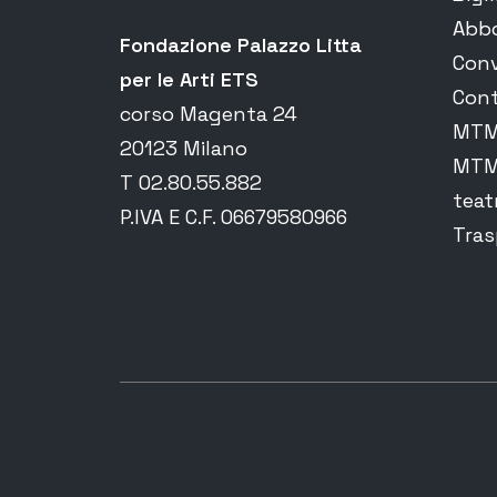
Abb
Fondazione Palazzo Litta
Conv
per le Arti ETS
Cont
corso Magenta 24
MTM 
20123 Milano
MTM 
T 02.80.55.882
teat
P.IVA E C.F. 06679580966
Tras
Luigi Di Cicco: da Annotazio
Esiste La Ricerca
25 Maggio 2026