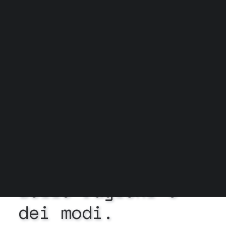
Grock Scuola di teatro
Biglietteria
Convenzioni
Contatti
Gli spazi
Cos’è MTM
Carta del docente e Carta cultura
Trasparenza
Archivio stagioni
In
Esiste la ricerca
•
20
Maggio 2024
•
1 Minuto
Delle
ragioni
e
dei
modi.