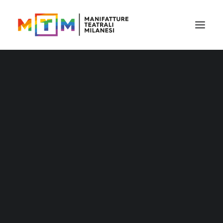
Il cartellone
Il cartellone per le scuole
MTM accessibile
Stagione 2026/27
Distribuzione
Distribuzione – Teatro per le nuove
generazioni
Tournée
Archivio produzioni
Accademia Litta