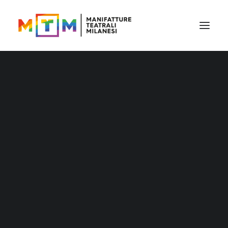
Il cartellone
Il cartellone per le scuole
MTM accessibile
Stagione 2026/27
Distribuzione
Distribuzione – Teatro per le nuove
generazioni
Tournée
Archivio produzioni
Accademia Litta