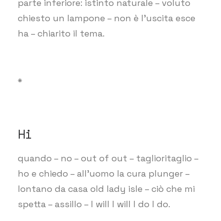
parte inferiore: istinto naturale – voluto
chiesto un lampone – non è l’uscita esce
ha – chiarito il tema.
*
Hi
quando – no – out of out – taglioritaglio –
ho e chiedo – all’uomo la cura plunger –
lontano da casa old lady isle – ciò che mi
spetta – assillo – I will I will I do I do.