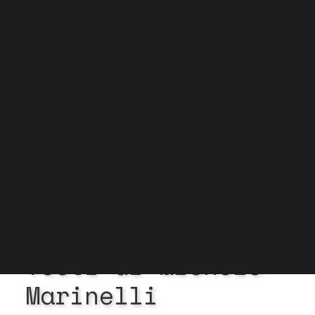
Grock Scuola di teatro
Biglietteria
Convenzioni
Contatti
Gli spazi
Cos’è MTM
Carta del docente e Carta cultura
Trasparenza
Archivio stagioni
In
Esiste la ricerca
•
15
Aprile 2024
•
2 Minuti
Testi
di
Michele
Marinelli