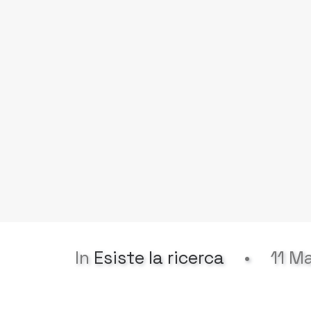
In
Esiste la ricerca
•
11 M