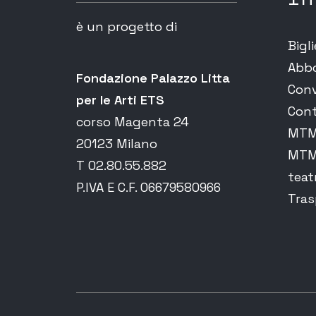
è un progetto di
Bigli
Abb
Fondazione Palazzo Litta
Conv
per le Arti ETS
Cont
corso Magenta 24
MTM 
20123 Milano
MTM 
T 02.80.55.882
teat
P.IVA E C.F. 06679580966
Tras
Luigi Di Cicco: da Annotazio