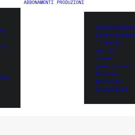
ABBONAMENTI
PRODUZIONI
Distribuzion
ne
Distribuzion
– Teatro
ne
per le
nuove
generazioni
Tournée
ile
Archivio
produzioni