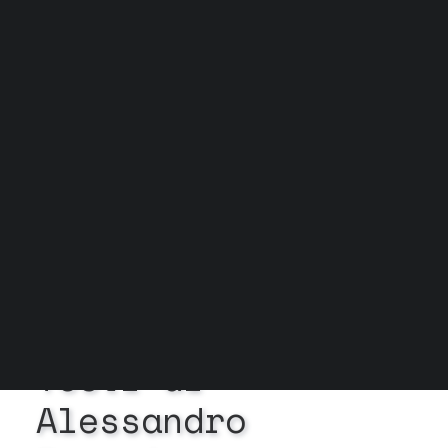
Grock Scuola di teatro
Biglietteria
Convenzioni
Contatti
Gli spazi
Cos’è MTM
Carta del docente e Carta cultura
Trasparenza
Archivio stagioni
In
Esiste la ricerca
•
20
Febbraio 2024
•
11 Minuti
Testi
di
Alessandro