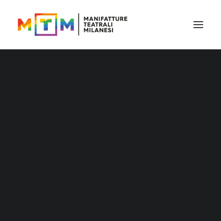
Il cartellone
Il cartellone per le scuole
MTM accessibile
Stagione 2026/27
Distribuzione
Distribuzione – Teatro per le nuove
generazioni
Tournée
Archivio produzioni
Accademia Litta