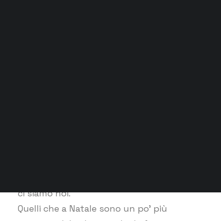
Grock Scuola di teatro
Biglietteria
Convenzioni
Contatti
Gli spazi
Cos’è MTM
Carta del docente e Carta cultura
Trasparenza
Archivio stagioni
NOI CHE IL NATALE…
Tra i detrattori e gli entusiasti del natale,
ci siamo noi.
Quelli che a Natale sono un po’ più