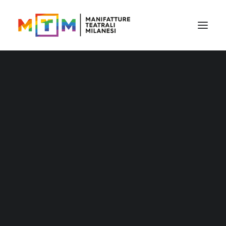
Corso di teatro per bambini
Corso di teatro per ragazzi
Primo anno (18/40 anni)
Attore professionista
Corsi di teatro adulti
Corsi tematici
Performance
B.A.S.T.A.
NOVITÀ 2024
Ado_lab
Action