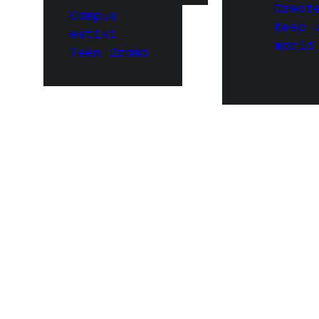
Creat
Campus
Keep 
estivi
world
Teen Drama