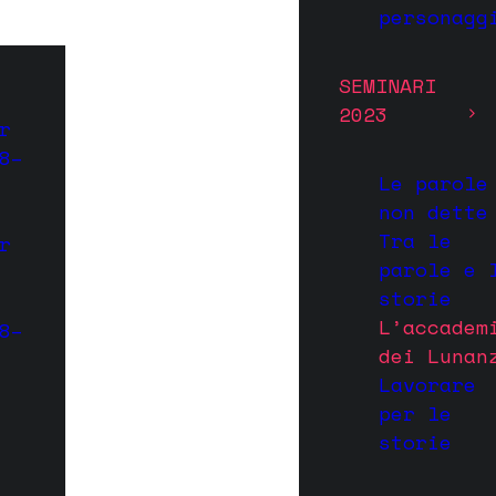
personagg
SEMINARI
2023
r
8–
Le parole
non dette
Tra le
r
parole e 
storie
L’accadem
8–
dei Lunan
Lavorare
per le
storie