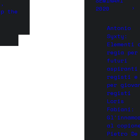
SEMINARI
e,
2020
up the
Antonio
Syxty:
Elementi 
regia per
futuri
aspiranti
registi e
per giova
registi
Loris
Fabiani:
Gl’innamo
al copion
Pietro De