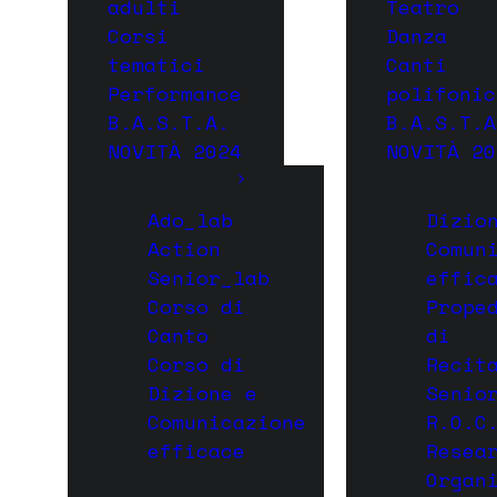
adulti
Teatro
Corsi
Danza
tematici
Canti
Performance
polifonic
B.A.S.T.A.
B.A.S.T.A
NOVITÀ 2024
NOVITÀ 20
Ado_lab
Dizio
Action
Comun
Senior_lab
effic
Corso di
Prope
Canto
di
Corso di
Recit
Dizione e
Senio
Comunicazione
R.O.C
efficace
Resea
Organ