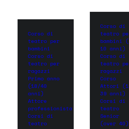
Corso di
Corso di
teatro pe
teatro per
bambini (
bambini
10 anni)
Corso di
Corso di
teatro per
teatro pe
ragazzi
ragazzi
Primo anno
Corso
(18/40
Attori (1
anni)
39 anni)
Attore
Corsi di
professionista
teatro
Corsi di
Senior
teatro
(over 40)