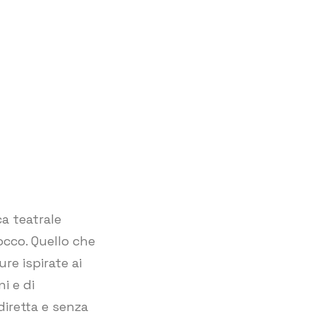
i
a teatrale
occo. Quello che
re ispirate ai
ni e di
iretta e senza