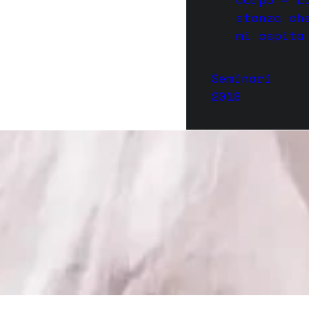
stanza ch
mi ospita
Seminari
2018