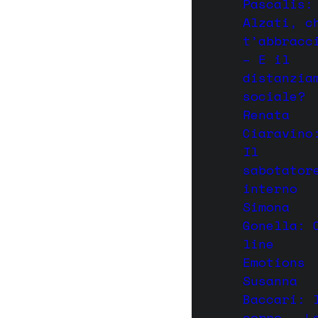
Pascalis:
Alzati, c
t’abbracc
– E il
distanzia
sociale?
Renata
Ciaravino
Il
sabotator
interno
Simona
Gonella: 
line
Emotions
Susanna
Baccari: 
corpo – L