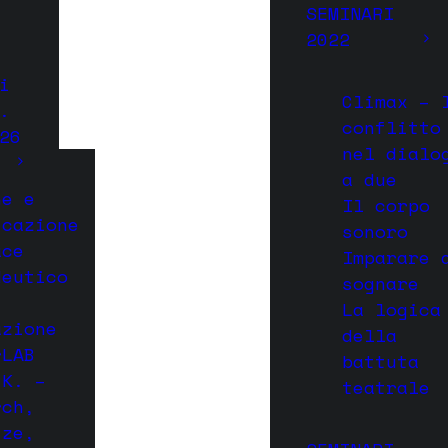
SEMINARI
2022
i
Climax – 
.
conflitto
26
nel dialo
a due
ne e
Il corpo
icazione
sonoro
ace
Imparare 
deutico
sognare
La logica
azione
della
rLAB
battuta
.K. –
teatrale
rch,
ize,