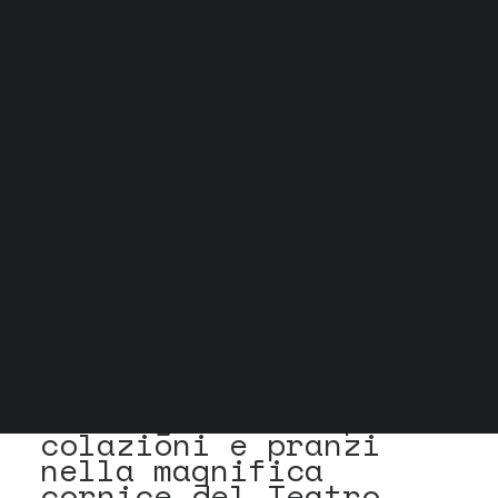
Grock Scuola di teatro
Biglietteria
Convenzioni
Contatti
Gli spazi
Cos’è MTM
Carta del docente e Carta cultura
Trasparenza
Archivio stagioni
Boccascenacafé
Il
luogo
ideale
per
colazioni
e
pranzi
nella
magnifica
cornice
del
Teatro