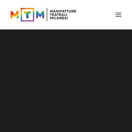
Il cartellone
Il cartellone per le scuole
MTM accessibile
Stagione 2026/27
Distribuzione
Distribuzione – Teatro per le nuove
generazioni
Tournée
Archivio produzioni
Accademia Litta