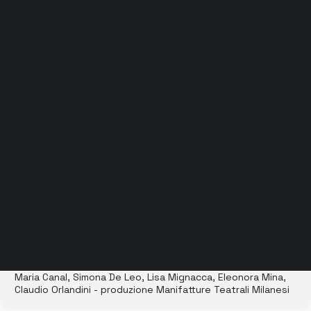
Grock Scuola di teatro
Biglietteria
Convenzioni
Contatti
Gli spazi
Cos’è MTM
Carta del docente e Carta cultura
Trasparenza
Archivio stagioni
Dettagli
da Aristofane - drammaturgia e regia Filippo Renda - con
Maria Canal, Simona De Leo, Lisa Mignacca, Eleonora Mina,
Claudio Orlandini - produzione Manifatture Teatrali Milanesi