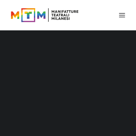
Gli uccelli
Il cartellone
Il cartellone per le scuole
MTM accessibile
Gli uccelli
Stagione 2026/27
Rassegna
Archivio produzioni
Distribuzione
Distribuzione – Teatro per le nuove
generazioni
Tournée
Archivio produzioni
Accademia Litta