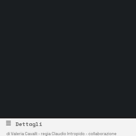
Grock Scuola di teatro
Biglietteria
Convenzioni
Contatti
Gli spazi
Cos’è MTM
Carta del docente e Carta cultura
Trasparenza
Archivio stagioni
Dettagli
di Valeria Cavalli - regia Claudio Intropido - collaborazione