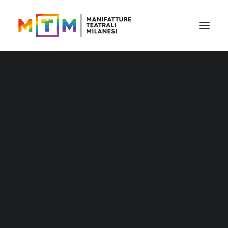
Fuori misura
Il cartellone
Il cartellone per le scuole
MTM accessibile
Fuori misura
Stagione 2026/27
Il Leopardi come non ve l’ha mai
raccontato nessuno
Distribuzione
Rassegna
Distribuzione nuove generazioni
Distribuzione – Teatro per le nuove
generazioni
Tournée
Archivio produzioni
Accademia Litta