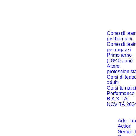
Corso di teat
per bambini
Corso di teat
per ragazzi
Primo anno
(18/40 anni)
Attore
professionist
Corsi di teatr
adulti
Corsi tematic
Performance
B.A.S.T.A.
NOVITÀ 202
Ado_lab
Action
Senior_