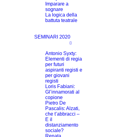
Imparare a
sognare
La logica della
battuta teatrale
SEMINARI 2020
Antonio Syxty:
Elementi di regia
per futuri
aspiranti registi e
per giovani
registi
Loris Fabiani:
Gl’innamorati al
copione
Pietro De
Pascalis: Alzati,
che t’abbracci –
E il
distanziamento
sociale?
Renata