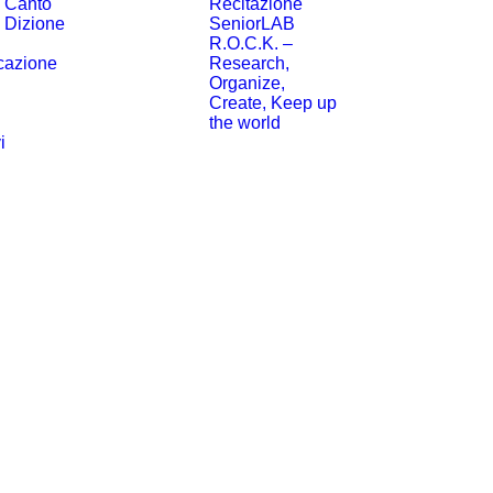
i Canto
Recitazione
 Dizione
SeniorLAB
R.O.C.K. –
cazione
Research,
Organize,
Create, Keep up
the world
i