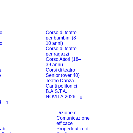
ro
Corso di teatro
per bambini (8–
ro
10 anni)
Corso di teatro
per ragazzi
Corso Attori (18–
39 anni)
a
Corsi di teatro
o
Senior (over 40)
Teatro Danza
i
Canti polifonici
B.A.S.T.A.
NOVITÀ 2026
4
Dizione e
Comunicazione
efficace
lab
Propedeutico di