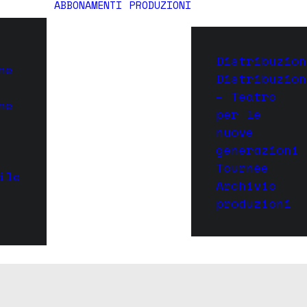
ABBONAMENTI
PRODUZIONI
Distribuzion
ne
Distribuzion
– Teatro
ne
per le
nuove
generazioni
Tournée
ile
Archivio
produzioni