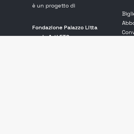
è un progetto di
Bigli
Abb
Fondazione Palazzo Litta
Conv
per le Arti ETS
Cont
corso Magenta 24
MTM 
20123 Milano
MTM 
T 02.80.55.882
teat
P.IVA E C.F. 06679580966
Tras