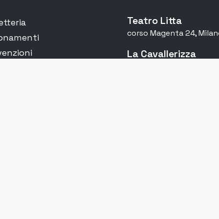
Teatro Litta
etteria
corso Magenta 24, Milan
onamenti
enzioni
La Cavallerizza
corso Magenta 24, Milan
atti
Accademia Litta
Teatro Leonardo
Grock Scuola di
via Ampère 1, Milano
ro
parenza