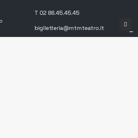
T 02 86.45.45.45
o
biglietteria@mtmteatro.it
o
Privacy Policy
Cookie Policy