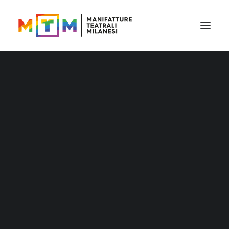
Il cartellone
Il cartellone per le scuole
MTM accessibile
Stagione 2026/27
Distribuzione
Distribuzione – Teatro per le nuove
IL TEATRO ITALIANO:
generazioni
INTERNAZIONALE O
Tournée
Archivio produzioni
PROVINCIALE?
Accademia Litta
27 MARZO 2017
|
IN
UNCATEGORIZED
|
BY
MTM STAFF